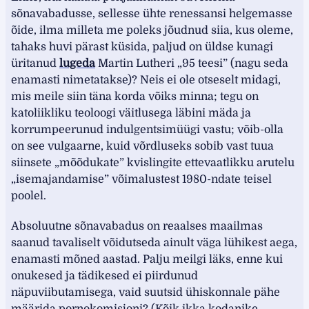
sõnavabadusse, sellesse ühte renessansi helgemasse
õide, ilma milleta me poleks jõudnud siia, kus oleme,
tahaks huvi pärast küsida, paljud on üldse kunagi
üritanud
lugeda
Martin Lutheri „95 teesi” (nagu seda
enamasti nimetatakse)? Neis ei ole otseselt midagi,
mis meile siin täna korda võiks minna; tegu on
katoliikliku teoloogi väitlusega läbini mäda ja
korrumpeerunud indulgentsimüügi vastu; võib-olla
on see vulgaarne, kuid võrdluseks sobib vast tuua
siinsete „mõõdukate” kvislingite ettevaatlikku arutelu
„isemajandamise” võimalustest 1980-ndate teisel
poolel.
Absoluutne sõnavabadus on reaalses maailmas
saanud tavaliselt võidutseda ainult väga lühikest aega,
enamasti mõned aastad. Palju meilgi läks, enne kui
onukesed ja tädikesed ei piirdunud
näpuviibutamisega, vaid suutsid ühiskonnale pähe