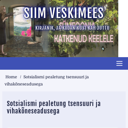
Skip
SIIM VESKIMEES
to
main
KIRJANIK, JA KODANIKUST KAH JUTTU
content
Main
Breadcrumb
Home
Sotsialismi pealetung tsensuuri ja
short
vihakõneseadusega
top
Sotsialismi pealetung tsensuuri ja
vihakõneseadusega