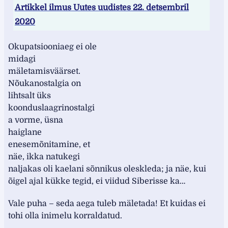
Artikkel ilmus Uutes uudistes 22. detsembril
2020
Okupatsiooniaeg ei ole
midagi
mäletamisväärset.
Nõukanostalgia on
lihtsalt üks
koonduslaagrinostalgi
a vorme, üsna
haiglane
enesemõnitamine, et
näe, ikka natukegi
naljakas oli kaelani sõnnikus oleskleda; ja näe, kui
õigel ajal kükke tegid, ei viidud Siberisse ka…
Vale puha – seda aega tuleb mäletada! Et kuidas ei
tohi olla inimelu korraldatud.