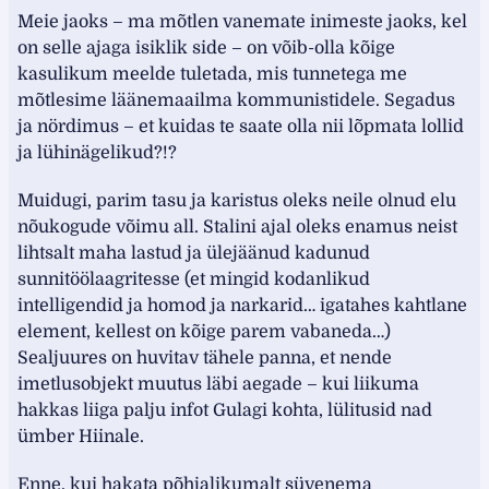
Meie jaoks – ma mõtlen vanemate inimeste jaoks, kel
on selle ajaga isiklik side – on võib-olla kõige
kasulikum meelde tuletada, mis tunnetega me
mõtlesime läänemaailma kommunistidele. Segadus
ja nördimus – et kuidas te saate olla nii lõpmata lollid
ja lühinägelikud?!?
Muidugi, parim tasu ja karistus oleks neile olnud elu
nõukogude võimu all. Stalini ajal oleks enamus neist
lihtsalt maha lastud ja ülejäänud kadunud
sunnitöölaagritesse (et mingid kodanlikud
intelligendid ja homod ja narkarid… igatahes kahtlane
element, kellest on kõige parem vabaneda…)
Sealjuures on huvitav tähele panna, et nende
imetlusobjekt muutus läbi aegade – kui liikuma
hakkas liiga palju infot Gulagi kohta, lülitusid nad
ümber Hiinale.
Enne, kui hakata põhjalikumalt süvenema