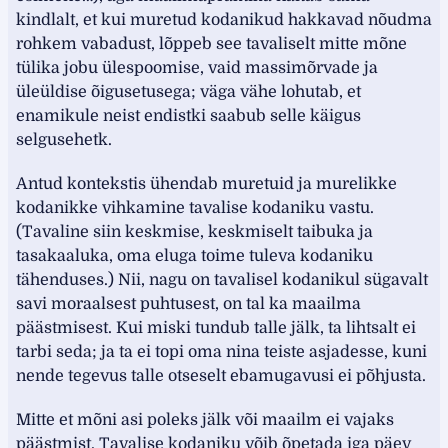
kindlalt, et kui muretud kodanikud hakkavad nõudma
rohkem vabadust, lõppeb see tavaliselt mitte mõne
tülika jobu ülespoomise, vaid massimõrvade ja
üleüldise õigusetusega; väga vähe lohutab, et
enamikule neist endistki saabub selle käigus
selgusehetk.
Antud kontekstis ühendab muretuid ja murelikke
kodanikke vihkamine tavalise kodaniku vastu.
(Tavaline siin keskmise, keskmiselt taibuka ja
tasakaaluka, oma eluga toime tuleva kodaniku
tähenduses.) Nii, nagu on tavalisel kodanikul sügavalt
savi moraalsest puhtusest, on tal ka maailma
päästmisest. Kui miski tundub talle jälk, ta lihtsalt ei
tarbi seda; ja ta ei topi oma nina teiste asjadesse, kuni
nende tegevus talle otseselt ebamugavusi ei põhjusta.
Mitte et mõni asi poleks jälk või maailm ei vajaks
päästmist. Tavalise kodaniku võib õpetada iga päev