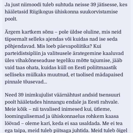
Ja just niimoodi tuleb suhtuda neisse 39 jätisesse, kes
hääletasid Riigikogus ühiskonna suukorvistamise
poolt.
Ärgem kartkem sõnu – pole üldse oluline, mis neid
täpsemalt selleks ajendas või kuidas nad ise seda
põhjendavad. Mis loeb päevapoliitika? Kui
parteidistsipliin ja valitsusele ärategemine kaaluvad
üles vihakõneseaduse tegeliku mõtte tajumise, jääb
vaid taas ohata, kuidas küll on Eesti poliitmaastik
selliseks mülkaks muutnud, et taolised mädapaised
pinnale tõusevad…
Need 39 inimkujulist väärnähtust andsid tsensuuri
poolt hääletades hinnangu endale ja Eesti rahvale.
Meie kõik – nii tavalised inimesed kui, ütleme,
loomingulisemad ja ühiskonnaelus rohkem kaasa
löövad – oleme kari, keda ei saa usaldada. Me ei tea
ega taipa, meid tuleb piitsaga juhtida. Meid tuleb õigel