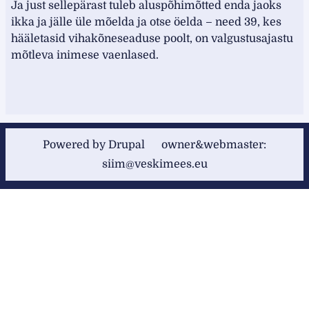
Ja just sellepärast tuleb aluspõhimõtted enda jaoks
ikka ja jälle üle mõelda ja otse öelda – need 39, kes
hääletasid vihakõneseaduse poolt, on valgustusajastu
mõtleva inimese vaenlased.
Powered by
Drupal
owner&webmaster:
siim@veskimees.eu