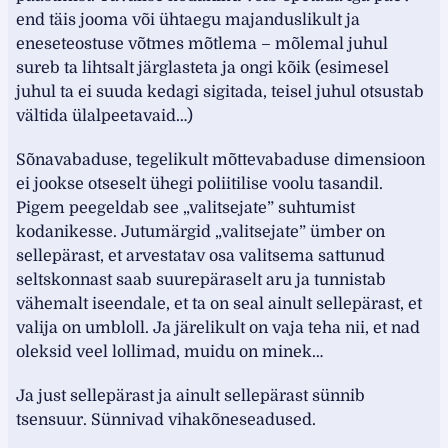
end täis jooma või ühtaegu majanduslikult ja
eneseteostuse võtmes mõtlema – mõlemal juhul
sureb ta lihtsalt järglasteta ja ongi kõik (esimesel
juhul ta ei suuda kedagi sigitada, teisel juhul otsustab
vältida ülalpeetavaid…)
Sõnavabaduse, tegelikult mõttevabaduse dimensioon
ei jookse otseselt ühegi poliitilise voolu tasandil.
Pigem peegeldab see „valitsejate” suhtumist
kodanikesse. Jutumärgid „valitsejate” ümber on
sellepärast, et arvestatav osa valitsema sattunud
seltskonnast saab suurepäraselt aru ja tunnistab
vähemalt iseendale, et ta on seal ainult sellepärast, et
valija on umbloll. Ja järelikult on vaja teha nii, et nad
oleksid veel lollimad, muidu on minek…
Ja just sellepärast ja ainult sellepärast sünnib
tsensuur. Sünnivad vihakõneseadused.