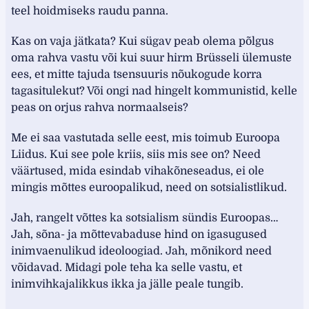
teel hoidmiseks raudu panna.
Kas on vaja jätkata? Kui sügav peab olema põlgus
oma rahva vastu või kui suur hirm Brüsseli ülemuste
ees, et mitte tajuda tsensuuris nõukogude korra
tagasitulekut? Või ongi nad hingelt kommunistid, kelle
peas on orjus rahva normaalseis?
Me ei saa vastutada selle eest, mis toimub Euroopa
Liidus. Kui see pole kriis, siis mis see on? Need
väärtused, mida esindab vihakõneseadus, ei ole
mingis mõttes euroopalikud, need on sotsialistlikud.
Jah, rangelt võttes ka sotsialism sündis Euroopas…
Jah, sõna- ja mõttevabaduse hind on igasugused
inimvaenulikud ideoloogiad. Jah, mõnikord need
võidavad. Midagi pole teha ka selle vastu, et
inimvihkajalikkus ikka ja jälle peale tungib.