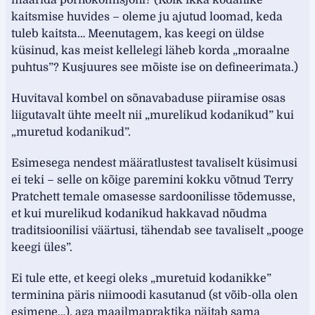
määrida pornokomisjoni? (Kõik ikka kodanike
kaitsmise huvides – oleme ju ajutud loomad, keda
tuleb kaitsta… Meenutagem, kas keegi on üldse
küsinud, kas meist kellelegi läheb korda „moraalne
puhtus”? Kusjuures see mõiste ise on defineerimata.)
Huvitaval kombel on sõnavabaduse piiramise osas
liigutavalt ühte meelt nii „murelikud kodanikud” kui
„muretud kodanikud”.
Esimesega nendest määratlustest tavaliselt küsimusi
ei teki – selle on kõige paremini kokku võtnud Terry
Pratchett temale omasesse sardoonilisse tõdemusse,
et kui murelikud kodanikud hakkavad nõudma
traditsioonilisi väärtusi, tähendab see tavaliselt „pooge
keegi üles”.
Ei tule ette, et keegi oleks „muretuid kodanikke”
terminina päris niimoodi kasutanud (st võib-olla olen
esimene…), aga maailmapraktika näitab sama