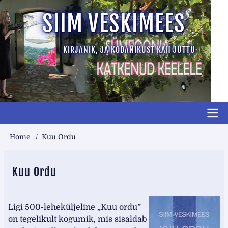
Skip
SIIM VESKIMEES
to
main
KIRJANIK, JA KODANIKUST KAH JUTTU
content
Main
Breadcrumb
Home
Kuu Ordu
short
top
Kuu Ordu
Ligi 500-leheküljeline „Kuu ordu”
on tegelikult kogumik, mis sisaldab