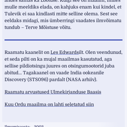
andes samas ka Lootuse. Kuigi see on maailm, milles
mulle meeldiks elada, on kahjuks enam kui kindel, et
Tulevik ei saa kindlasti mitte selline olema. Sest see
eeldaks midagi, mis ümberringi vaadates ilmvõimatu
tundub – Terve Mõistuse võitu.
Raamatu kaanelit on
Les Edwards
ilt. Olen veendunud,
et seda pilti on ka mujal maailmas kasutatud, aga
sellise pildiotsingu juures on otsingumootorid juba
abitud... Tagakaanel on vaade India ookeanile
Discovery (STS096) pardalt (NASA arhiiv).
Raamatu arvustused Ulmekirjanduse Baasis
Kuu Ordu maailma on lahti seletatud siin
Ilmumisaasta
2003