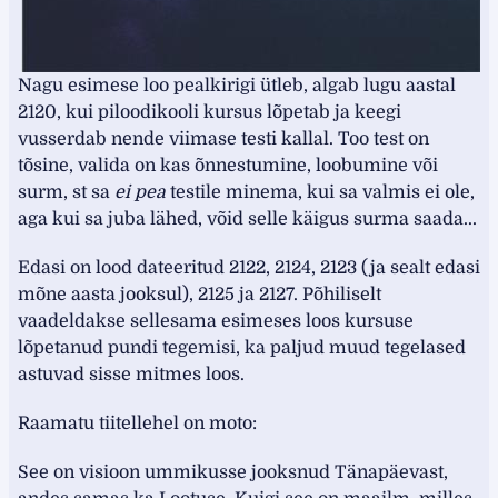
Nagu esimese loo pealkirigi ütleb, algab lugu aastal
2120, kui piloodikooli kursus lõpetab ja keegi
vusserdab nende viimase testi kallal. Too test on
tõsine, valida on kas õnnestumine, loobumine või
surm, st sa
ei pea
testile minema, kui sa valmis ei ole,
aga kui sa juba lähed, võid selle käigus surma saada...
Edasi on lood dateeritud 2122, 2124, 2123 (ja sealt edasi
mõne aasta jooksul), 2125 ja 2127. Põhiliselt
vaadeldakse sellesama esimeses loos kursuse
lõpetanud pundi tegemisi, ka paljud muud tegelased
astuvad sisse mitmes loos.
Raamatu tiitellehel on moto:
See on visioon ummikusse jooksnud Tänapäevast,