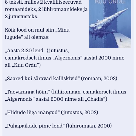
6 teksti, milles 2 kvalifitseeruvad
romaanideks, 2 lühiromaanideks ja
2 jutustusteks.
Kõik lood on mul siin „Minu
lugude” all olemas:
„Aasta 2120 lend” (jutustus,
esmakrodselt ilmus „Algernonis” aastal 2000 nime
all „Kuu Ordu”)
„Saared kui säravad kalliskivid” (romaan, 2003)
„Taevaranna hõim” (lühiromaan, esmakorselt ilmus
„Algernonis” aastal 2000 nime all „Chadis”)
„Hiidude liiga mängud” (jutustus, 2003)
„Pühapaikade pime lend” (lühiromaan, 2000)